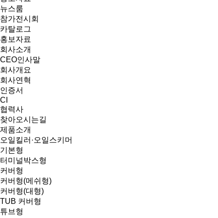
뉴스룸
참가전시회
카탈로그
홍보자료
회사소개
CEO인사말
회사개요
회사연혁
인증서
CI
협력사
찾아오시는길
제품소개
오일킬러·오일스키머
기본형
터미널박스형
커버형
커버형(메쉬형)
커버형(대형)
TUB 커버형
튜브형