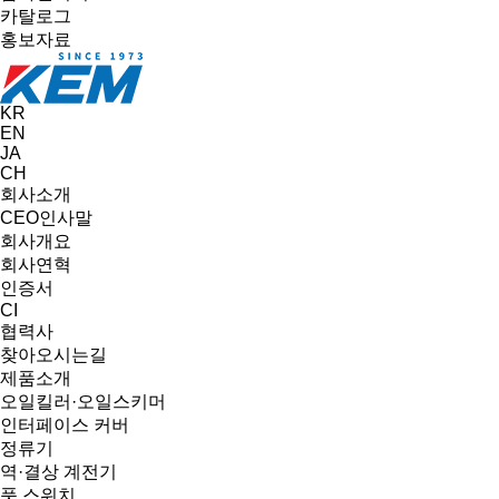
카탈로그
홍보자료
KR
EN
JA
CH
회사소개
CEO인사말
회사개요
회사연혁
인증서
CI
협력사
찾아오시는길
제품소개
오일킬러·오일스키머
인터페이스 커버
정류기
역·결상 계전기
풋 스위치