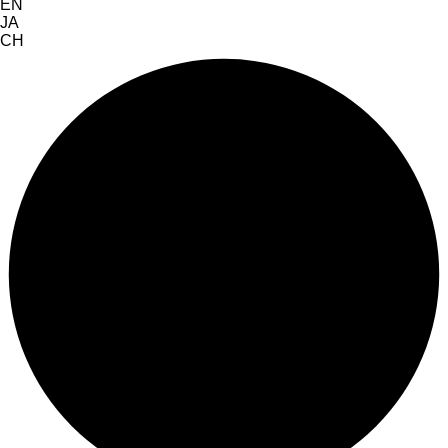
EN
JA
CH