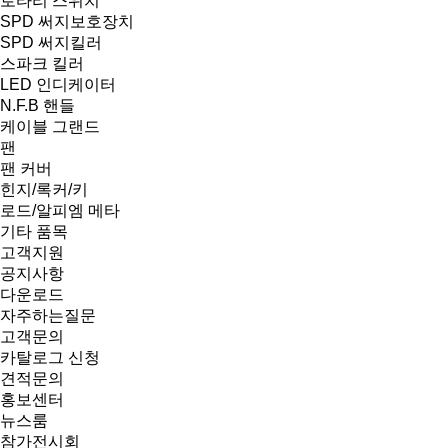
로타리 스위치
SPD 써지보호장치
SPD 써지킬러
스파크 킬러
LED 인디케이터
N.F.B 핸들
케이블 그랜드
팬
팬 커버
힌지/록커/키
로드/알피엠 메타
기타 품목
고객지원
공지사항
다운로드
자주하는질문
고객문의
카탈로그 신청
견적문의
홍보센터
뉴스룸
참가전시회