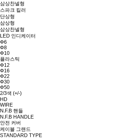
삼상찬넬형
스파크 킬러
단상형
삼상형
삼상찬넬형
LED 인디케이터
Φ6
Φ8
Φ10
플라스틱
Φ12
Φ16
Φ22
Φ30
Φ50
2/3색 (+/-)
HD
WIRE
N.F.B 핸들
N.F.B HANDLE
안전 커버
케이블 그랜드
STANDARD TYPE