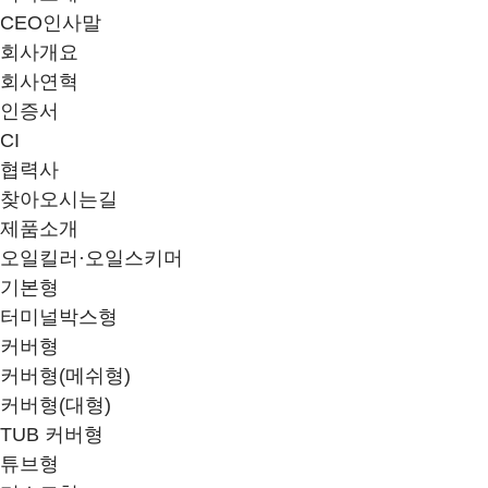
CEO인사말
회사개요
회사연혁
인증서
CI
협력사
찾아오시는길
제품소개
오일킬러·오일스키머
기본형
터미널박스형
커버형
커버형(메쉬형)
커버형(대형)
TUB 커버형
튜브형