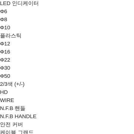
LED 인디케이터
Φ6
Φ8
Φ10
플라스틱
Φ12
Φ16
Φ22
Φ30
Φ50
2/3색 (+/-)
HD
WIRE
N.F.B 핸들
N.F.B HANDLE
안전 커버
케이블 그랜드