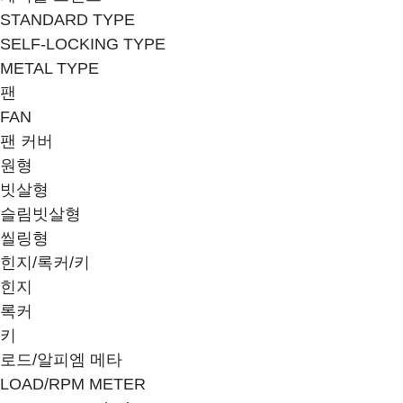
STANDARD TYPE
SELF-LOCKING TYPE
METAL TYPE
팬
FAN
팬 커버
원형
빗살형
슬림빗살형
씰링형
힌지/록커/키
힌지
록커
키
로드/알피엠 메타
LOAD/RPM METER