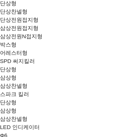
단상형
단상찬넬형
단상전원접지형
삼상전원접지형
삼상전원N접지형
박스형
어레스터형
SPD 써지킬러
단상형
삼상형
삼상찬넬형
스파크 킬러
단상형
삼상형
삼상찬넬형
LED 인디케이터
Φ6