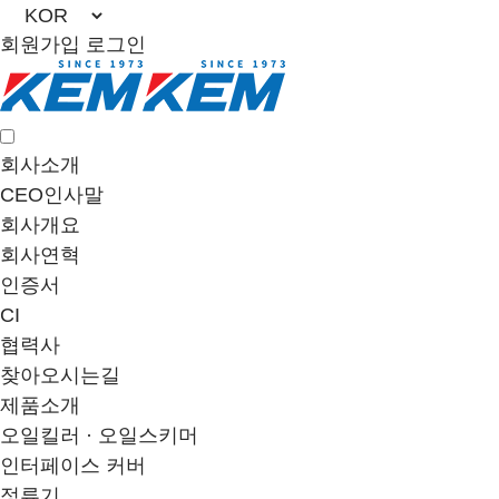
회원가입
로그인
회사소개
CEO인사말
회사개요
회사연혁
인증서
CI
협력사
찾아오시는길
제품소개
오일킬러 · 오일스키머
인터페이스 커버
정류기