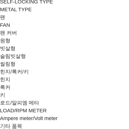
SELF-LOCKING TYPE
METAL TYPE
팬
FAN
팬 커버
원형
빗살형
슬림빗살형
씰링형
힌지/록커/키
힌지
록커
키
로드/알피엠 메타
LOAD/RPM METER
Ampere meter/Volt meter
기타 품목