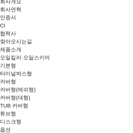
회사개요
회사연혁
인증서
CI
협력사
찾아오시는길
제품소개
오일킬러·오일스키머
기본형
터미널박스형
커버형
커버형(메쉬형)
커버형(대형)
TUB 커버형
튜브형
디스크형
옵션