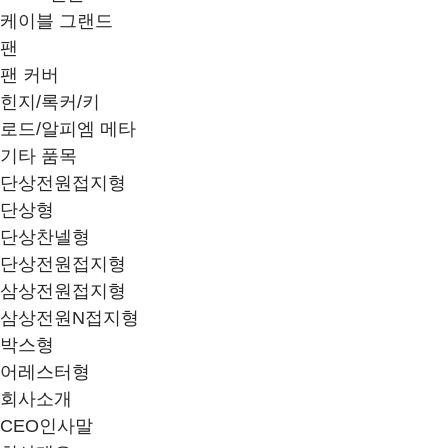
케이블 그랜드
팬
팬 커버
힌지/록커/키
로드/알피엠 메타
기타 품목
단상전원접지형
단상형
단상찬넬형
단상전원접지형
삼상전원접지형
삼상전원N접지형
박스형
어레스터형
회사소개
CEO인사말