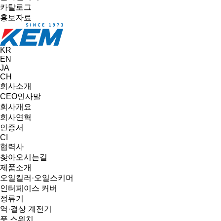
카탈로그
홍보자료
KR
EN
JA
CH
회사소개
CEO인사말
회사개요
회사연혁
인증서
CI
협력사
찾아오시는길
제품소개
오일킬러·오일스키머
인터페이스 커버
정류기
역·결상 계전기
풋 스위치