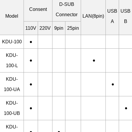
D-SUB
Consent
USB
USB
Connector
Model
LAN(8pin)
A
B
110V
220V
9pin
25pin
KDU-100
●
KDU-
●
●
100-L
KDU-
●
●
100-UA
KDU-
●
●
100-UB
KDU-
●
●