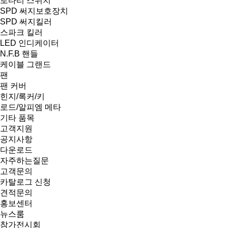
로타리 스위치
SPD 써지보호장치
SPD 써지킬러
스파크 킬러
LED 인디케이터
N.F.B 핸들
케이블 그랜드
팬
팬 커버
힌지/록커/키
로드/알피엠 메타
기타 품목
고객지원
공지사항
다운로드
자주하는질문
고객문의
카탈로그 신청
견적문의
홍보센터
뉴스룸
참가전시회