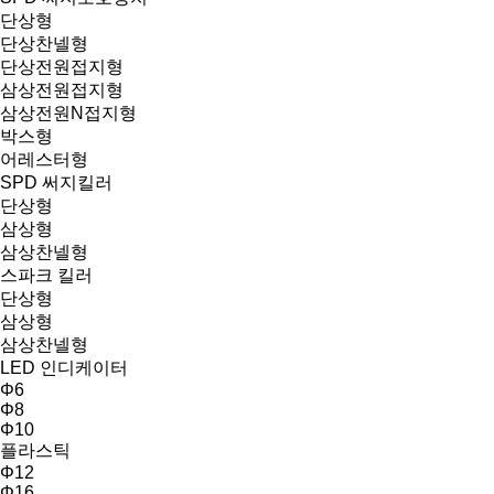
단상형
단상찬넬형
단상전원접지형
삼상전원접지형
삼상전원N접지형
박스형
어레스터형
SPD 써지킬러
단상형
삼상형
삼상찬넬형
스파크 킬러
단상형
삼상형
삼상찬넬형
LED 인디케이터
Φ6
Φ8
Φ10
플라스틱
Φ12
Φ16