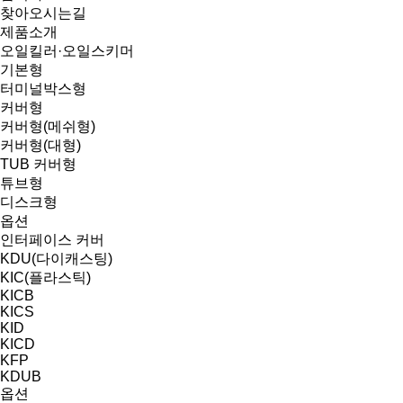
찾아오시는길
제품소개
오일킬러·오일스키머
기본형
터미널박스형
커버형
커버형(메쉬형)
커버형(대형)
TUB 커버형
튜브형
디스크형
옵션
인터페이스 커버
KDU(다이캐스팅)
KIC(플라스틱)
KICB
KICS
KID
KICD
KFP
KDUB
옵션