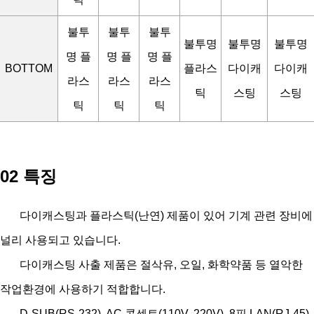
불투
불투
불투
불투명
불투명
불투명
명 플
명 플
명 플
BOTTOM
플라스
다이캐
다이캐
라스
라스
라스
틱
스팅
스팅
틱
틱
틱
02 특징
다이캐스팅과 플라스틱(난연) 제품이 있어 기계 관련 장비에
널리 사용되고 있습니다.
다이캐스팅 사출 제품은 절삭유, 오일, 화학약품 등 열악한
작업환경에 사용하기 적합합니다.
D-SUB(RS-232), AC 콘센트(110V, 220V), 8핀 LAN(RJ-45),