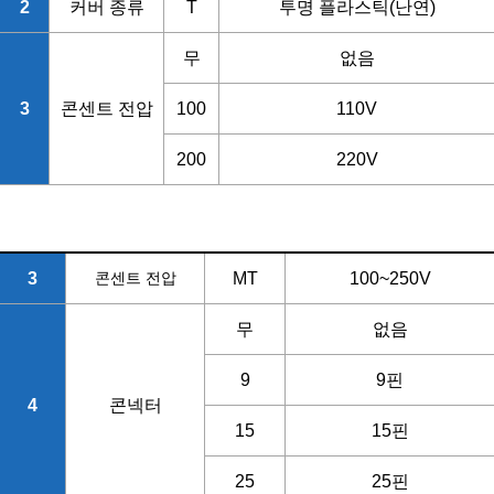
2
커버 종류
T
투명 플라스틱(난연)
무
없음
3
콘센트 전압
100
110V
200
220V
3
콘센트 전압
MT
100~250V
무
없음
9
9핀
4
콘넥터
15
15핀
25
25핀