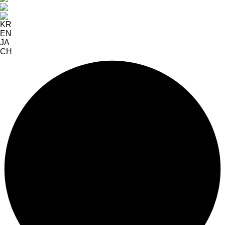
KR
EN
JA
CH