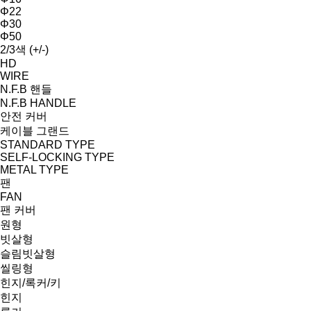
Φ22
Φ30
Φ50
2/3색 (+/-)
HD
WIRE
N.F.B 핸들
N.F.B HANDLE
안전 커버
케이블 그랜드
STANDARD TYPE
SELF-LOCKING TYPE
METAL TYPE
팬
FAN
팬 커버
원형
빗살형
슬림빗살형
씰링형
힌지/록커/키
힌지