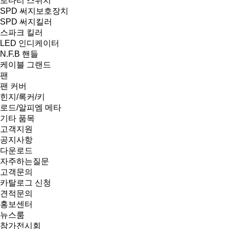
로타리 스위치
SPD 써지보호장치
SPD 써지킬러
스파크 킬러
LED 인디케이터
N.F.B 핸들
케이블 그랜드
팬
팬 커버
힌지/록커/키
로드/알피엠 메타
기타 품목
고객지원
공지사항
다운로드
자주하는질문
고객문의
카탈로그 신청
견적문의
홍보센터
뉴스룸
참가전시회