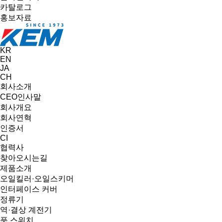
카탈로그
홍보자료
KR
EN
JA
CH
회사소개
CEO인사말
회사개요
회사연혁
인증서
CI
협력사
찾아오시는길
제품소개
오일킬러·오일스키머
인터페이스 커버
정류기
역·결상 계전기
풋 스위치