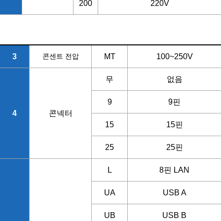
200
220V
3
콘센트 전압
MT
100~250V
무
없음
9
9핀
4
콘넥터
15
15핀
25
25핀
L
8핀 LAN
UA
USB A
UB
USB B