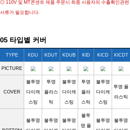
◎
110V 및 MT콘센트 제품 주문시 최종 사용자의 수출확인관련
서류가 필요합니다.
05 타입별 커버
TYPE
KDU
KDUT
KDUB
KID
KICD
KICDT
PICTURE
불투명
투명
불투명
투명
불투명
투명 플
COVER
다이캐
플라스
다이캐
플라
다이캐
라스틱
스팅
틱
스팅
스틱
스팅
불투
불투명
불투명
불투명
불투명
불투명
명 플