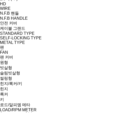
HD
WIRE
N.F.B 핸들
N.F.B HANDLE
안전 커버
케이블 그랜드
STANDARD TYPE
SELF-LOCKING TYPE
METAL TYPE
팬
FAN
팬 커버
원형
빗살형
슬림빗살형
씰링형
힌지/록커/키
힌지
록커
키
로드/알피엠 메타
LOAD/RPM METER