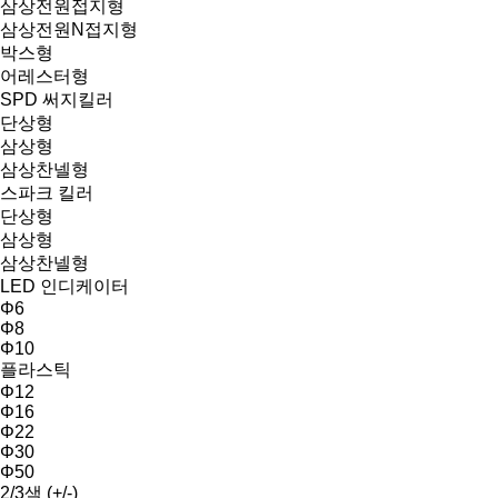
삼상전원접지형
삼상전원N접지형
박스형
어레스터형
SPD 써지킬러
단상형
삼상형
삼상찬넬형
스파크 킬러
단상형
삼상형
삼상찬넬형
LED 인디케이터
Φ6
Φ8
Φ10
플라스틱
Φ12
Φ16
Φ22
Φ30
Φ50
2/3색 (+/-)