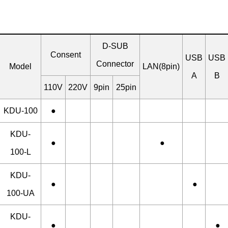
D-SUB
Consent
USB
USB
Connector
Model
LAN(8pin)
A
B
110V
220V
9pin
25pin
KDU-100
●
KDU-
●
●
100-L
KDU-
●
●
100-UA
KDU-
●
●