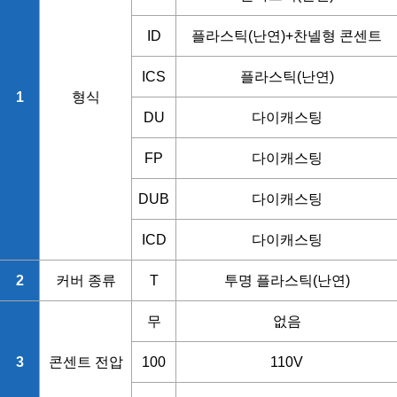
ID
플라스틱(난연)+찬넬형 콘센트
ICS
플라스틱(난연)
1
형식
DU
다이캐스팅
FP
다이캐스팅
DUB
다이캐스팅
ICD
다이캐스팅
2
커버 종류
T
투명 플라스틱(난연)
무
없음
3
콘센트 전압
100
110V