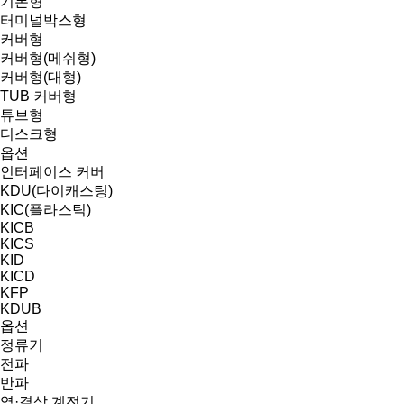
기본형
터미널박스형
커버형
커버형(메쉬형)
커버형(대형)
TUB 커버형
튜브형
디스크형
옵션
인터페이스 커버
KDU(다이캐스팅)
KIC(플라스틱)
KICB
KICS
KID
KICD
KFP
KDUB
옵션
정류기
전파
반파
역·결상 계전기