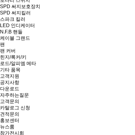
로타리 스위치
SPD 써지보호장치
SPD 써지킬러
스파크 킬러
LED 인디케이터
N.F.B 핸들
케이블 그랜드
팬
팬 커버
힌지/록커/키
로드/알피엠 메타
기타 품목
고객지원
공지사항
다운로드
자주하는질문
고객문의
카탈로그 신청
견적문의
홍보센터
뉴스룸
참가전시회