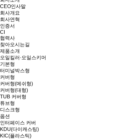
CEO인사말
회사개요
회사연혁
인증서
CI
협력사
찾아오시는길
제품소개
오일킬러·오일스키머
기본형
터미널박스형
커버형
커버형(메쉬형)
커버형(대형)
TUB 커버형
튜브형
디스크형
옵션
인터페이스 커버
KDU(다이캐스팅)
KIC(플라스틱)