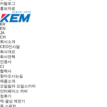
카탈로그
홍보자료
KR
EN
JA
CH
회사소개
CEO인사말
회사개요
회사연혁
인증서
CI
협력사
찾아오시는길
제품소개
오일킬러·오일스키머
인터페이스 커버
정류기
역·결상 계전기
풋 스위치