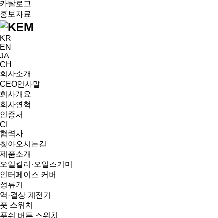
카탈로그
홍보자료
KR
EN
JA
CH
회사소개
CEO인사말
회사개요
회사연혁
인증서
CI
협력사
찾아오시는길
제품소개
오일킬러·오일스키머
인터페이스 커버
정류기
역·결상 계전기
풋 스위치
푸쉬 버튼 스위치