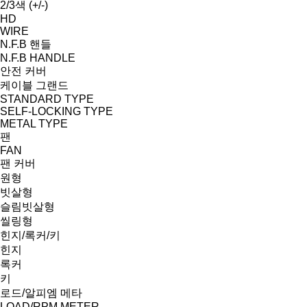
2/3색 (+/-)
HD
WIRE
N.F.B 핸들
N.F.B HANDLE
안전 커버
케이블 그랜드
STANDARD TYPE
SELF-LOCKING TYPE
METAL TYPE
팬
FAN
팬 커버
원형
빗살형
슬림빗살형
씰링형
힌지/록커/키
힌지
록커
키
로드/알피엠 메타
LOAD/RPM METER