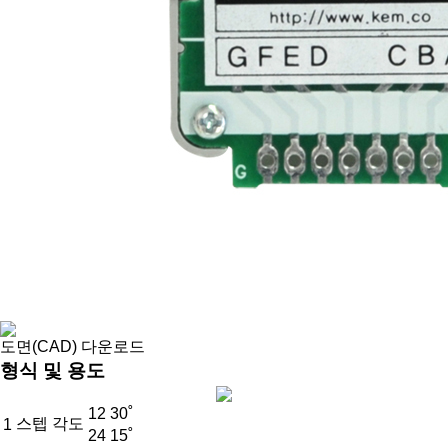
도면(CAD) 다운로드
형식 및 용도
12
30˚
스텝 각도
1
24
15˚