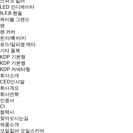
스파크 킬러
LED 인디케이터
N.F.B 핸들
케이블 그랜드
팬
팬 커버
힌지/록커/키
로드/알피엠 메타
기타 품목
KDP 기본형
KDP 기본형
KDP 커넥터형
회사소개
CEO인사말
회사개요
회사연혁
인증서
CI
협력사
찾아오시는길
제품소개
오일킬러·오일스키머