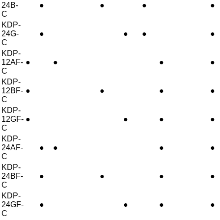
24B-
●
●
●
●
C
KDP-
24G-
●
●
●
●
C
KDP-
12AF-
●
●
●
●
C
KDP-
12BF-
●
●
●
●
C
KDP-
12GF-
●
●
●
●
C
KDP-
24AF-
●
●
●
●
C
KDP-
24BF-
●
●
●
●
C
KDP-
24GF-
●
●
●
●
C