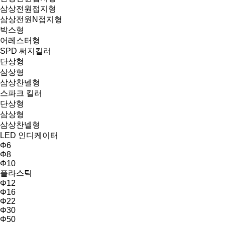
삼상전원접지형
삼상전원N접지형
박스형
어레스터형
SPD 써지킬러
단상형
삼상형
삼상찬넬형
스파크 킬러
단상형
삼상형
삼상찬넬형
LED 인디케이터
Φ6
Φ8
Φ10
플라스틱
Φ12
Φ16
Φ22
Φ30
Φ50