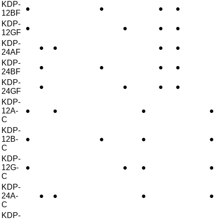
KDP-
●
●
●
●
12BF
KDP-
●
●
●
●
12GF
KDP-
●
●
●
●
24AF
KDP-
●
●
●
●
24BF
KDP-
●
●
●
●
24GF
KDP-
12A-
●
●
●
●
C
KDP-
12B-
●
●
●
●
C
KDP-
12G-
●
●
●
●
C
KDP-
24A-
●
●
●
●
C
KDP-