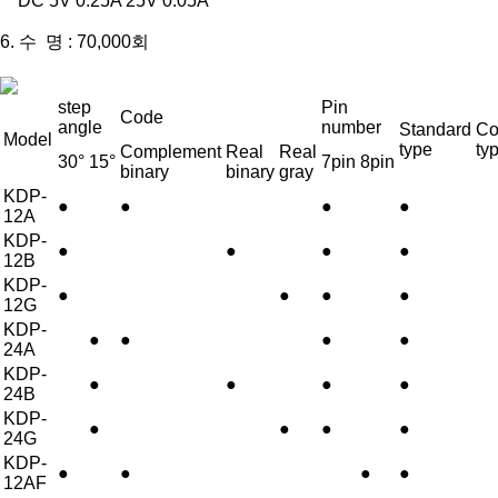
DC 5V 0.25A 25V 0.05A
6. 수 명 : 70,000회
step
Pin
Code
angle
number
Standard
Co
Model
type
ty
Complement
Real
Real
30°
15°
7pin
8pin
binary
binary
gray
KDP-
●
●
●
●
12A
KDP-
●
●
●
●
12B
KDP-
●
●
●
●
12G
KDP-
●
●
●
●
24A
KDP-
●
●
●
●
24B
KDP-
●
●
●
●
24G
KDP-
●
●
●
●
12AF