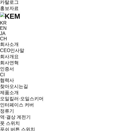
카탈로그
홍보자료
KR
EN
JA
CH
회사소개
CEO인사말
회사개요
회사연혁
인증서
CI
협력사
찾아오시는길
제품소개
오일킬러·오일스키머
인터페이스 커버
정류기
역·결상 계전기
풋 스위치
푸쉬 버튼 스위치