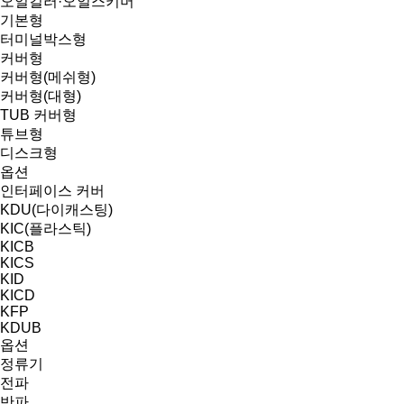
오일킬러·오일스키머
기본형
터미널박스형
커버형
커버형(메쉬형)
커버형(대형)
TUB 커버형
튜브형
디스크형
옵션
인터페이스 커버
KDU(다이캐스팅)
KIC(플라스틱)
KICB
KICS
KID
KICD
KFP
KDUB
옵션
정류기
전파
반파