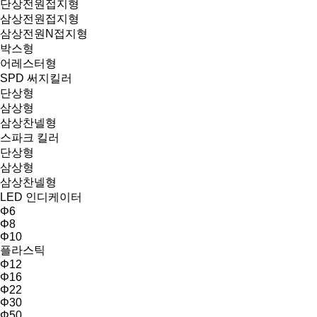
단상전원접지형
삼상전원접지형
삼상전원N접지형
박스형
어레스터형
SPD 써지킬러
단상형
삼상형
삼상찬넬형
스파크 킬러
단상형
삼상형
삼상찬넬형
LED 인디케이터
Φ6
Φ8
Φ10
플라스틱
Φ12
Φ16
Φ22
Φ30
Φ50