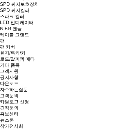
SPD 써지보호장치
SPD 써지킬러
스파크 킬러
LED 인디케이터
N.F.B 핸들
케이블 그랜드
팬
팬 커버
힌지/록커/키
로드/알피엠 메타
기타 품목
고객지원
공지사항
다운로드
자주하는질문
고객문의
카탈로그 신청
견적문의
홍보센터
뉴스룸
참가전시회