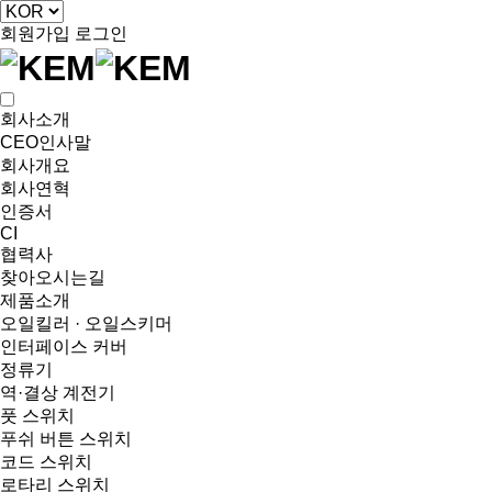
회원가입
로그인
회사소개
CEO인사말
회사개요
회사연혁
인증서
CI
협력사
찾아오시는길
제품소개
오일킬러 · 오일스키머
인터페이스 커버
정류기
역·결상 계전기
풋 스위치
푸쉬 버튼 스위치
코드 스위치
로타리 스위치