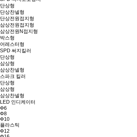
단상형
단상찬넬형
단상전원접지형
삼상전원접지형
삼상전원N접지형
박스형
어레스터형
SPD 써지킬러
단상형
삼상형
삼상찬넬형
스파크 킬러
단상형
삼상형
삼상찬넬형
LED 인디케이터
Φ6
Φ8
Φ10
플라스틱
Φ12
Φ16