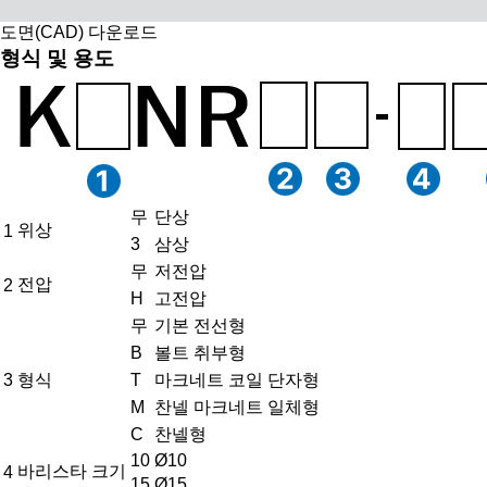
도면(CAD) 다운로드
형식 및 용도
무
단상
위상
1
3
삼상
무
저전압
전압
2
H
고전압
무
기본 전선형
B
볼트 취부형
3
형식
T
마크네트 코일 단자형
M
찬넬 마크네트 일체형
C
찬넬형
10
Ø10
바리스타 크기
4
15
Ø15