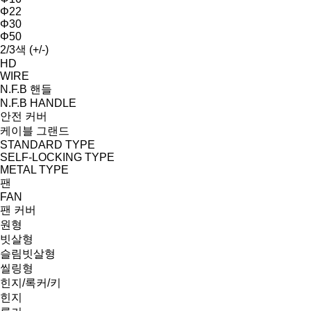
Φ22
Φ30
Φ50
2/3색 (+/-)
HD
WIRE
N.F.B 핸들
N.F.B HANDLE
안전 커버
케이블 그랜드
STANDARD TYPE
SELF-LOCKING TYPE
METAL TYPE
팬
FAN
팬 커버
원형
빗살형
슬림빗살형
씰링형
힌지/록커/키
힌지