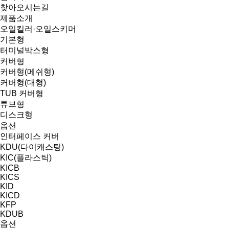
찾아오시는길
제품소개
오일킬러·오일스키머
기본형
터미널박스형
커버형
커버형(메쉬형)
커버형(대형)
TUB 커버형
튜브형
디스크형
옵션
인터페이스 커버
KDU(다이캐스팅)
KIC(플라스틱)
KICB
KICS
KID
KICD
KFP
KDUB
옵션