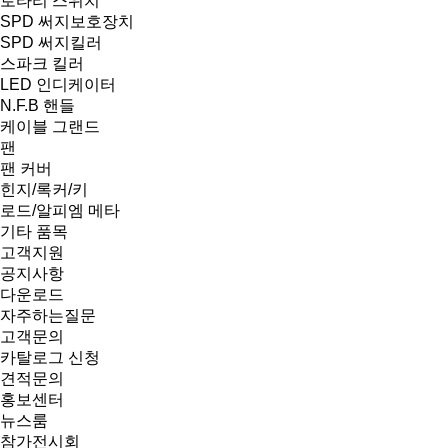
로타리 스위치
SPD 써지보호장치
SPD 써지킬러
스파크 킬러
LED 인디케이터
N.F.B 핸들
케이블 그랜드
팬
팬 커버
힌지/록커/키
로드/알피엠 메타
기타 품목
고객지원
공지사항
다운로드
자주하는질문
고객문의
카탈로그 신청
견적문의
홍보센터
뉴스룸
참가전시회