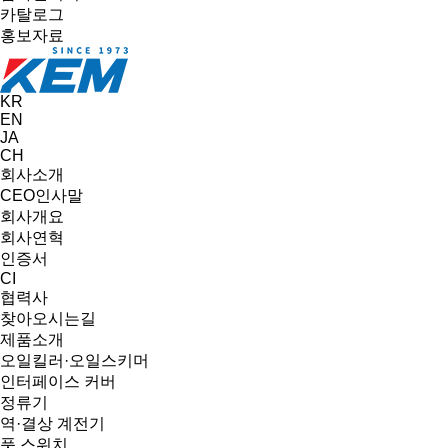
카탈로그
홍보자료
KR
EN
JA
CH
회사소개
CEO인사말
회사개요
회사연혁
인증서
CI
협력사
찾아오시는길
제품소개
오일킬러·오일스키머
인터페이스 커버
정류기
역·결상 계전기
풋 스위치