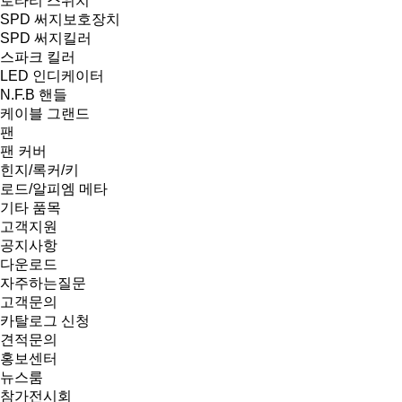
로타리 스위치
SPD 써지보호장치
SPD 써지킬러
스파크 킬러
LED 인디케이터
N.F.B 핸들
케이블 그랜드
팬
팬 커버
힌지/록커/키
로드/알피엠 메타
기타 품목
고객지원
공지사항
다운로드
자주하는질문
고객문의
카탈로그 신청
견적문의
홍보센터
뉴스룸
참가전시회