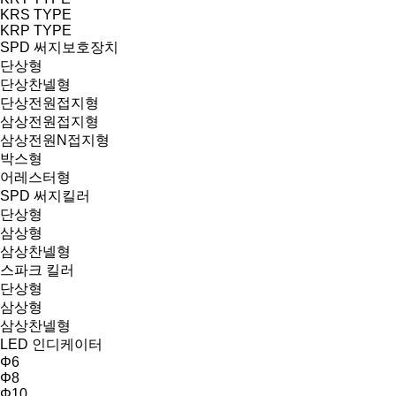
KRS TYPE
KRP TYPE
SPD 써지보호장치
단상형
단상찬넬형
단상전원접지형
삼상전원접지형
삼상전원N접지형
박스형
어레스터형
SPD 써지킬러
단상형
삼상형
삼상찬넬형
스파크 킬러
단상형
삼상형
삼상찬넬형
LED 인디케이터
Φ6
Φ8
Φ10