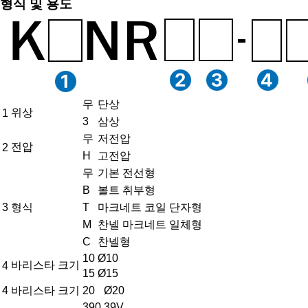
형식 및 용도
무
단상
위상
1
3
삼상
무
저전압
전압
2
H
고전압
무
기본 전선형
B
볼트 취부형
3
형식
T
마크네트 코일 단자형
M
찬넬 마크네트 일체형
C
찬넬형
10
Ø10
바리스타 크기
4
15
Ø15
4
바리스타 크기
20
Ø20
390
39V