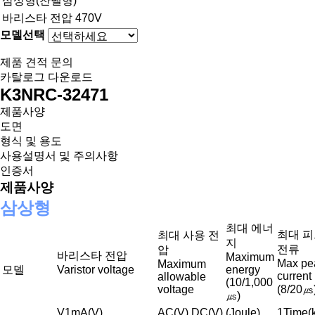
삼상형(찬넬형)
바리스타 전압 470V
모델선택
제품 견적 문의
카탈로그 다운로드
K3NRC-32471
제품사양
도면
형식 및 용도
사용설명서 및 주의사항
인증서
제품사양
삼상형
최대 에너
최대 
최대 사용 전
지
전류
압
바리스타 전압
Maximum
Max pe
Maximum
모델
Varistor voltage
energy
current
allowable
(10/1,000
voltage
(8/20㎲
㎲)
V1mA(V)
AC(V)
DC(V)
(Joule)
1Time(