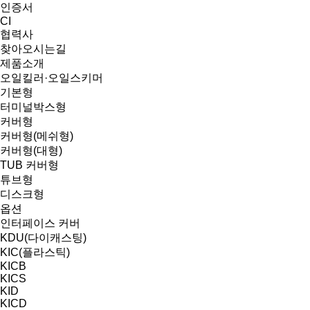
인증서
CI
협력사
찾아오시는길
제품소개
오일킬러·오일스키머
기본형
터미널박스형
커버형
커버형(메쉬형)
커버형(대형)
TUB 커버형
튜브형
디스크형
옵션
인터페이스 커버
KDU(다이캐스팅)
KIC(플라스틱)
KICB
KICS
KID
KICD