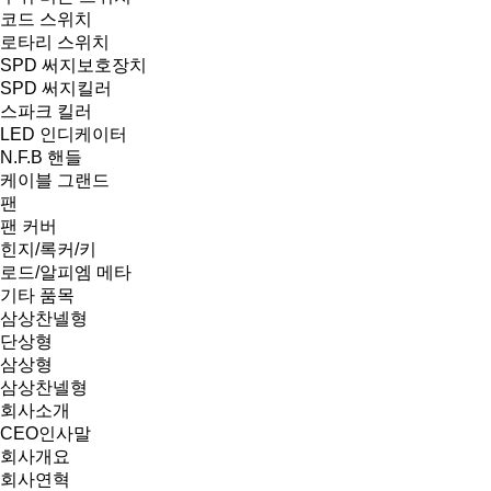
코드 스위치
로타리 스위치
SPD 써지보호장치
SPD 써지킬러
스파크 킬러
LED 인디케이터
N.F.B 핸들
케이블 그랜드
팬
팬 커버
힌지/록커/키
로드/알피엠 메타
기타 품목
삼상찬넬형
단상형
삼상형
삼상찬넬형
회사소개
CEO인사말
회사개요
회사연혁