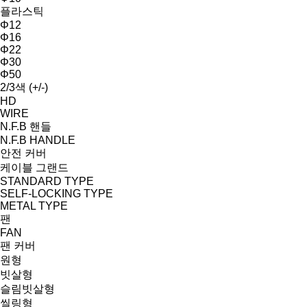
플라스틱
Φ12
Φ16
Φ22
Φ30
Φ50
2/3색 (+/-)
HD
WIRE
N.F.B 핸들
N.F.B HANDLE
안전 커버
케이블 그랜드
STANDARD TYPE
SELF-LOCKING TYPE
METAL TYPE
팬
FAN
팬 커버
원형
빗살형
슬림빗살형
씰링형