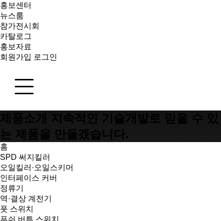
홍보센터
뉴스룸
참가전시회
카탈로그
홍보자료
회원가입
로그인
제품소개
지속적인 기술개발로 믿을 수 있
는 제품을 만들겠습니다.
홈
SPD 써지킬러
오일킬러·오일스키머
인터페이스 커버
정류기
역·결상 계전기
풋 스위치
푸쉬 버튼 스위치