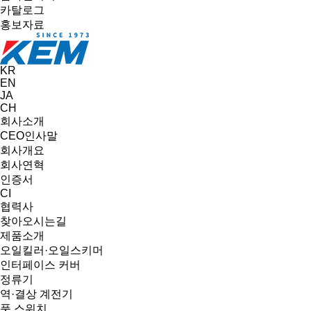
카탈로그
홍보자료
KR
EN
JA
CH
회사소개
CEO인사말
회사개요
회사연혁
인증서
CI
협력사
찾아오시는길
제품소개
오일킬러·오일스키머
인터페이스 커버
정류기
역·결상 계전기
풋 스위치