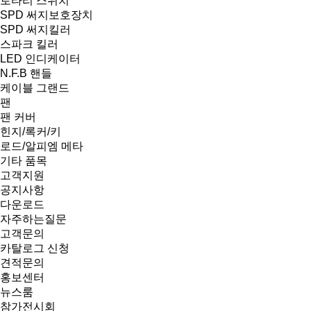
로타리 스위치
SPD 써지보호장치
SPD 써지킬러
스파크 킬러
LED 인디케이터
N.F.B 핸들
케이블 그랜드
팬
팬 커버
힌지/록커/키
로드/알피엠 메타
기타 품목
고객지원
공지사항
다운로드
자주하는질문
고객문의
카탈로그 신청
견적문의
홍보센터
뉴스룸
참가전시회