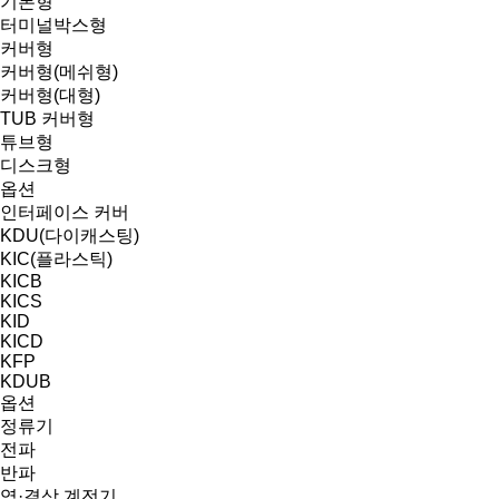
기본형
터미널박스형
커버형
커버형(메쉬형)
커버형(대형)
TUB 커버형
튜브형
디스크형
옵션
인터페이스 커버
KDU(다이캐스팅)
KIC(플라스틱)
KICB
KICS
KID
KICD
KFP
KDUB
옵션
정류기
전파
반파
역·결상 계전기