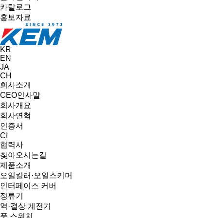
카탈로그
홍보자료
KR
EN
JA
CH
회사소개
CEO인사말
회사개요
회사연혁
인증서
CI
협력사
찾아오시는길
제품소개
오일킬러·오일스키머
인터페이스 커버
정류기
역·결상 계전기
풋 스위치