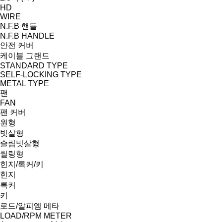
HD
WIRE
N.F.B 핸들
N.F.B HANDLE
안전 커버
케이블 그랜드
STANDARD TYPE
SELF-LOCKING TYPE
METAL TYPE
팬
FAN
팬 커버
원형
빗살형
슬림빗살형
씰링형
힌지/록커/키
힌지
록커
키
로드/알피엠 메타
LOAD/RPM METER