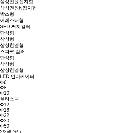
삼상전원접지형
삼상전원N접지형
박스형
어레스터형
SPD 써지킬러
단상형
삼상형
삼상찬넬형
스파크 킬러
단상형
삼상형
삼상찬넬형
LED 인디케이터
Φ6
Φ8
Φ10
플라스틱
Φ12
Φ16
Φ22
Φ30
Φ50
2/3색 (+/-)