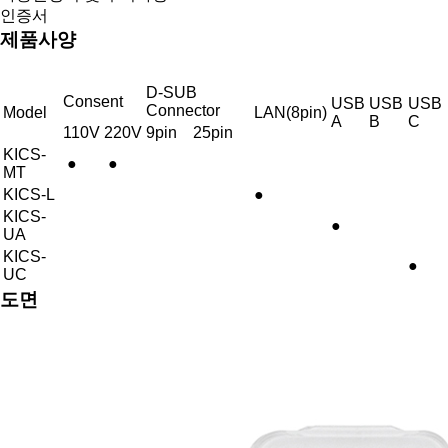
인증서
제품사양
D-SUB
Consent
USB
USB
USB
Connector
Model
LAN(8pin)
A
B
C
110V
220V
9pin
25pin
KICS-
●
●
MT
KICS-L
●
KICS-
●
UA
KICS-
●
UC
도면