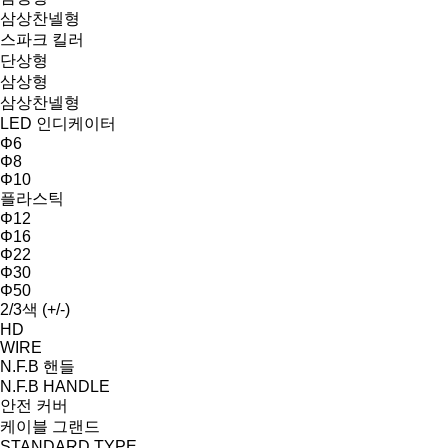
삼상찬넬형
스파크 킬러
단상형
삼상형
삼상찬넬형
LED 인디케이터
Φ6
Φ8
Φ10
플라스틱
Φ12
Φ16
Φ22
Φ30
Φ50
2/3색 (+/-)
HD
WIRE
N.F.B 핸들
N.F.B HANDLE
안전 커버
케이블 그랜드
STANDARD TYPE