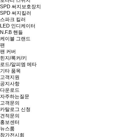
로타리 스위치
SPD 써지보호장치
SPD 써지킬러
스파크 킬러
LED 인디케이터
N.F.B 핸들
케이블 그랜드
팬
팬 커버
힌지/록커/키
로드/알피엠 메타
기타 품목
고객지원
공지사항
다운로드
자주하는질문
고객문의
카탈로그 신청
견적문의
홍보센터
뉴스룸
참가전시회