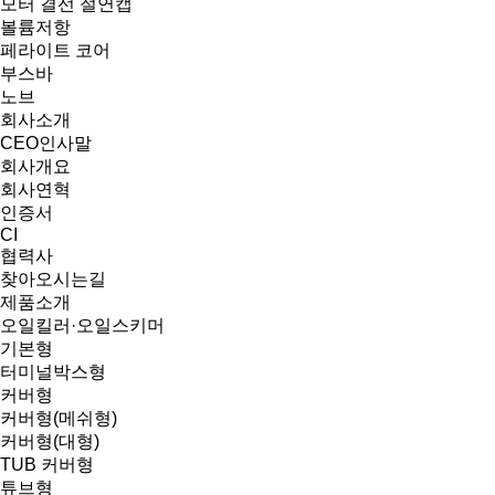
모터 결선 절연캡
볼륨저항
페라이트 코어
부스바
노브
회사소개
CEO인사말
회사개요
회사연혁
인증서
CI
협력사
찾아오시는길
제품소개
오일킬러·오일스키머
기본형
터미널박스형
커버형
커버형(메쉬형)
커버형(대형)
TUB 커버형
튜브형