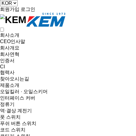
회원가입
로그인
회사소개
CEO인사말
회사개요
회사연혁
인증서
CI
협력사
찾아오시는길
제품소개
오일킬러 · 오일스키머
인터페이스 커버
정류기
역·결상 계전기
풋 스위치
푸쉬 버튼 스위치
코드 스위치