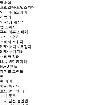
멤버십
오일킬러·오일스키머
인터페이스 커버
정류기
역·결상 계전기
풋 스위치
푸쉬 버튼 스위치
코드 스위치
로타리 스위치
SPD 써지보호장치
SPD 써지킬러
스파크 킬러
LED 인디케이터
N.F.B 핸들
케이블 그랜드
팬
팬 커버
힌지/록커/키
로드/알피엠 메타
기타 품목
모터 결선 절연캡