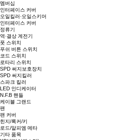
멤버십
인터페이스 커버
오일킬러·오일스키머
인터페이스 커버
정류기
역·결상 계전기
풋 스위치
푸쉬 버튼 스위치
코드 스위치
로타리 스위치
SPD 써지보호장치
SPD 써지킬러
스파크 킬러
LED 인디케이터
N.F.B 핸들
케이블 그랜드
팬
팬 커버
힌지/록커/키
로드/알피엠 메타
기타 품목