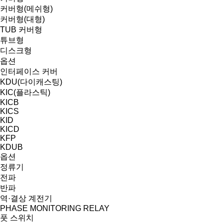
커버형(메쉬형)
커버형(대형)
TUB 커버형
튜브형
디스크형
옵션
인터페이스 커버
KDU(다이캐스팅)
KIC(플라스틱)
KICB
KICS
KID
KICD
KFP
KDUB
옵션
정류기
전파
반파
역·결상 계전기
PHASE MONITORING RELAY
풋 스위치