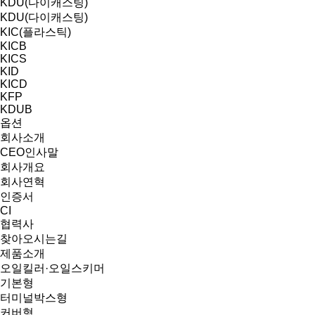
KDU(다이캐스팅)
KDU(다이캐스팅)
KIC(플라스틱)
KICB
KICS
KID
KICD
KFP
KDUB
옵션
회사소개
CEO인사말
회사개요
회사연혁
인증서
CI
협력사
찾아오시는길
제품소개
오일킬러·오일스키머
기본형
터미널박스형
커버형