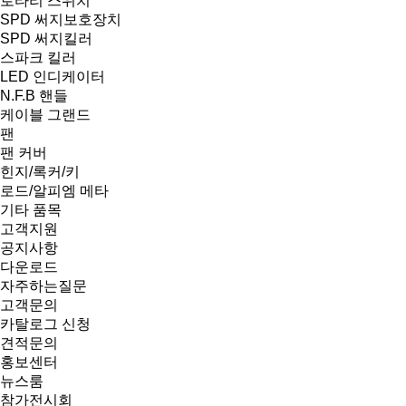
로타리 스위치
SPD 써지보호장치
SPD 써지킬러
스파크 킬러
LED 인디케이터
N.F.B 핸들
케이블 그랜드
팬
팬 커버
힌지/록커/키
로드/알피엠 메타
기타 품목
고객지원
공지사항
다운로드
자주하는질문
고객문의
카탈로그 신청
견적문의
홍보센터
뉴스룸
참가전시회