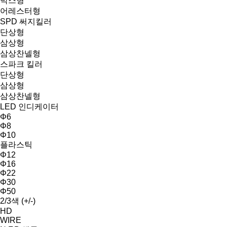
박스형
어레스터형
SPD 써지킬러
단상형
삼상형
삼상찬넬형
스파크 킬러
단상형
삼상형
삼상찬넬형
LED 인디케이터
Φ6
Φ8
Φ10
플라스틱
Φ12
Φ16
Φ22
Φ30
Φ50
2/3색 (+/-)
HD
WIRE