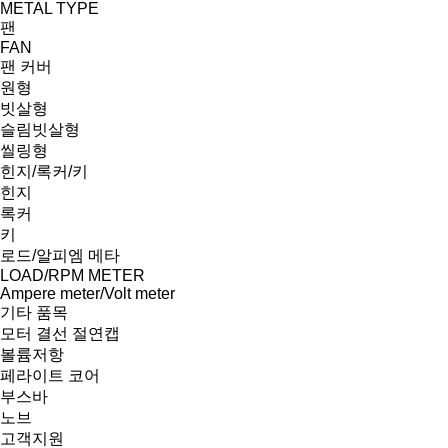
METAL TYPE
팬
FAN
팬 커버
원형
빗살형
슬림빗살형
씰링형
힌지/록커/키
힌지
록커
키
로드/알피엠 메타
LOAD/RPM METER
Ampere meter/Volt meter
기타 품목
모터 결선 절연캡
볼륨저항
페라이트 코어
부스바
노브
고객지원