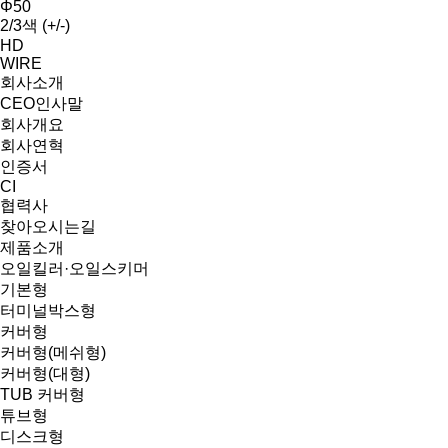
Φ50
2/3색 (+/-)
HD
WIRE
회사소개
CEO인사말
회사개요
회사연혁
인증서
CI
협력사
찾아오시는길
제품소개
오일킬러·오일스키머
기본형
터미널박스형
커버형
커버형(메쉬형)
커버형(대형)
TUB 커버형
튜브형
디스크형