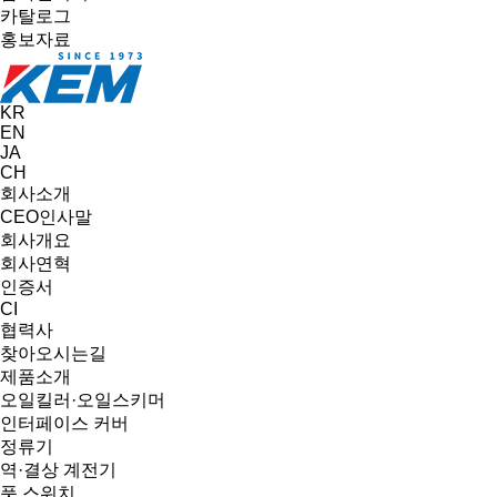
카탈로그
홍보자료
KR
EN
JA
CH
회사소개
CEO인사말
회사개요
회사연혁
인증서
CI
협력사
찾아오시는길
제품소개
오일킬러·오일스키머
인터페이스 커버
정류기
역·결상 계전기
풋 스위치