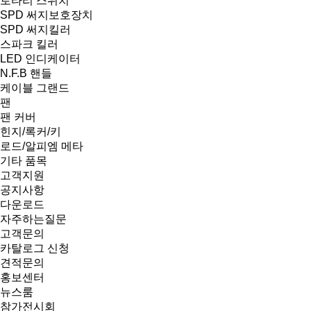
로타리 스위치
SPD 써지보호장치
SPD 써지킬러
스파크 킬러
LED 인디케이터
N.F.B 핸들
케이블 그랜드
팬
팬 커버
힌지/록커/키
로드/알피엠 메타
기타 품목
고객지원
공지사항
다운로드
자주하는질문
고객문의
카탈로그 신청
견적문의
홍보센터
뉴스룸
참가전시회