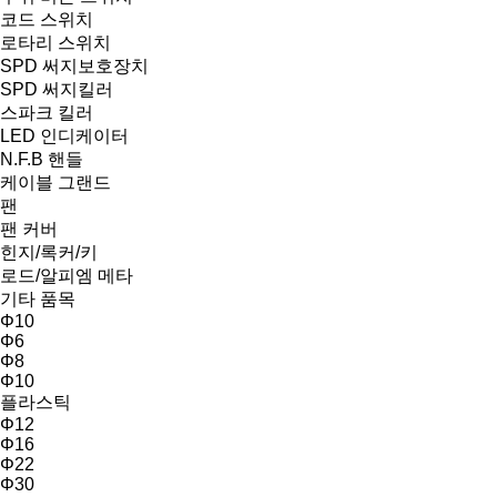
코드 스위치
로타리 스위치
SPD 써지보호장치
SPD 써지킬러
스파크 킬러
LED 인디케이터
N.F.B 핸들
케이블 그랜드
팬
팬 커버
힌지/록커/키
로드/알피엠 메타
기타 품목
Φ10
Φ6
Φ8
Φ10
플라스틱
Φ12
Φ16
Φ22
Φ30