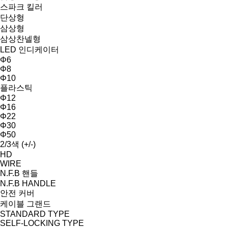
스파크 킬러
단상형
삼상형
삼상찬넬형
LED 인디케이터
Φ6
Φ8
Φ10
플라스틱
Φ12
Φ16
Φ22
Φ30
Φ50
2/3색 (+/-)
HD
WIRE
N.F.B 핸들
N.F.B HANDLE
안전 커버
케이블 그랜드
STANDARD TYPE
SELF-LOCKING TYPE